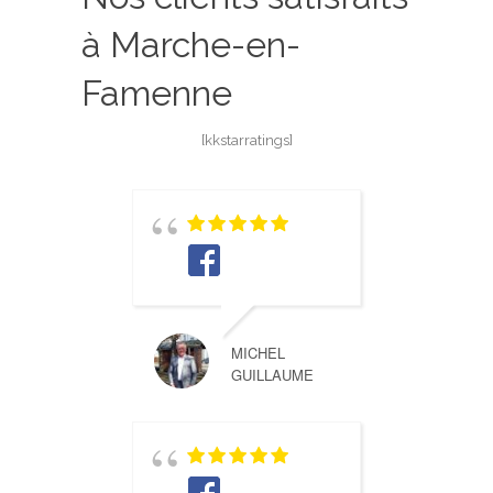
à Marche-en-
Famenne
[kkstarratings]
MICHEL
GUILLAUME
Réelle